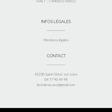
SIRET : 77640051700012
INFOS LÉGALES
Mentions légales
CONTACT
42230 Saint-Victor sur Loire
04 77 90 49 98
lechateau.asv@gmail.com