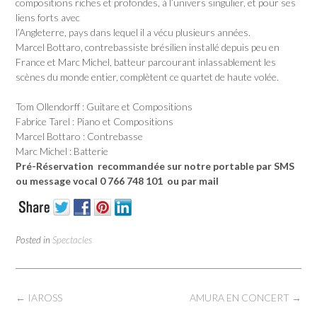
compositions riches et profondes, à l’univers singulier, et pour ses
liens forts avec
l’Angleterre, pays dans lequel il a vécu plusieurs années.
Marcel Bottaro, contrebassiste brésilien installé depuis peu en
France et Marc Michel, batteur parcourant inlassablement les
scènes du monde entier, complètent ce quartet de haute volée.
Tom Ollendorff : Guitare et Compositions
Fabrice Tarel : Piano et Compositions
Marcel Bottaro : Contrebasse
Marc Michel : Batterie
Pré-Réservation recommandée
sur notre portable par SMS
ou message vocal
0 766 748 101
ou par mail
Posted in
Spectacles
Post
←
IAROSS
AMURA EN CONCERT
→
navigation