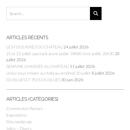
ARTICLES RÉCENTS
LES FOUS RIRES DU CHÂTEAU
24 juillet 2026
21 et 22 juillet spectacle jeune public 18h00, tout public 20h30
20
juillet 2026
SEMAINE CHARGÉE AU CHÂTEAU
11 juillet 2026
venez vous relaxer au château vendredi 10 juillet
8 juillet 2026
DU BLUES ET PUIS DU BLUES
30 juin 2026
ARTICLES (CATÉGORIES)
Commission Racines
Expositions
Fête médiévale
Infos – Divers