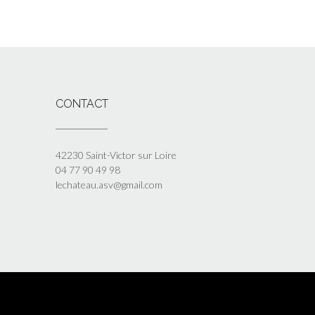
CONTACT
42230 Saint-Victor sur Loire
04 77 90 49 98
lechateau.asv@gmail.com