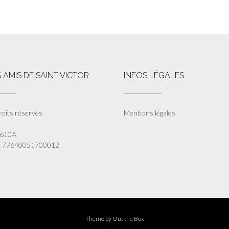
 AMIS DE SAINT VICTOR
INFOS LÉGALES
roits réservés
Mentions légales
5610A
 : 77640051700012
Theme by
Out the Box