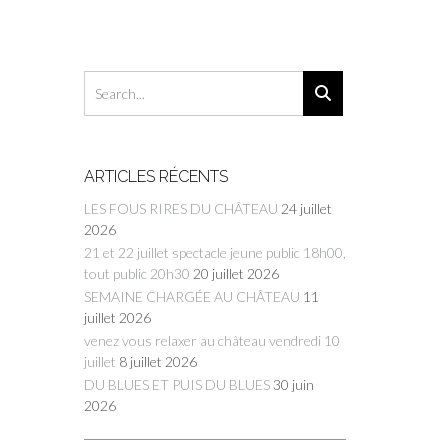
ARTICLES RÉCENTS
LES FOUS RIRES DU CHÂTEAU
24 juillet
2026
21 et 22 juillet spectacle jeune public 18h00,
tout public 20h30
20 juillet 2026
SEMAINE CHARGÉE AU CHÂTEAU
11
juillet 2026
venez vous relaxer au château vendredi 10
juillet
8 juillet 2026
DU BLUES ET PUIS DU BLUES
30 juin
2026