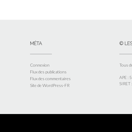
MÉTA
© LES
Connexion
Tous d
Flux des publications
APE : 
Flux des commentaires
SIRET
Site de WordPress-FR