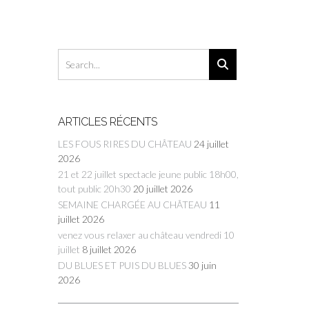
ARTICLES RÉCENTS
LES FOUS RIRES DU CHÂTEAU
24 juillet
2026
21 et 22 juillet spectacle jeune public 18h00,
tout public 20h30
20 juillet 2026
SEMAINE CHARGÉE AU CHÂTEAU
11
juillet 2026
venez vous relaxer au château vendredi 10
juillet
8 juillet 2026
DU BLUES ET PUIS DU BLUES
30 juin
2026