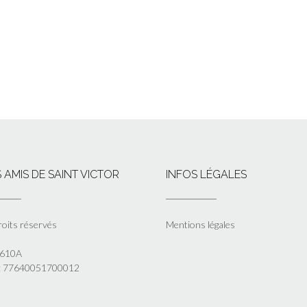
 AMIS DE SAINT VICTOR
INFOS LÉGALES
roits réservés
Mentions légales
5610A
 : 77640051700012