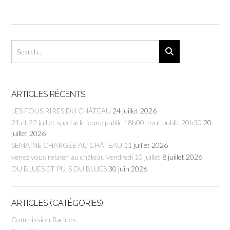
ARTICLES RÉCENTS
LES FOUS RIRES DU CHÂTEAU
24 juillet 2026
21 et 22 juillet spectacle jeune public 18h00, tout public 20h30
20
juillet 2026
SEMAINE CHARGÉE AU CHÂTEAU
11 juillet 2026
venez vous relaxer au château vendredi 10 juillet
8 juillet 2026
DU BLUES ET PUIS DU BLUES
30 juin 2026
ARTICLES (CATÉGORIES)
Commission Racines