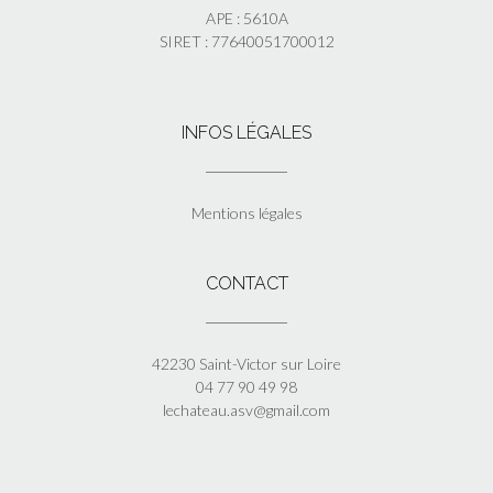
APE : 5610A
SIRET : 77640051700012
INFOS LÉGALES
Mentions légales
CONTACT
42230 Saint-Victor sur Loire
04 77 90 49 98
lechateau.asv@gmail.com