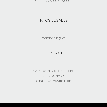
SIRET : 77640051700012
INFOS LÉGALES
Mentions légales
CONTACT
42230 Saint-Victor sur Loire
04 77 90 49 98
lechateau.asv@gmail.com