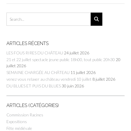
ARTICLES RÉCENTS
LES FOUS RIRES DU CHÂTEAU
24 juillet 2026
21 et 22 juillet spectacle jeune public 18h00, tout public 20h30
20
juillet 2026
SEMAINE CHARGÉE AU CHÂTEAU
11 juillet 2026
venez vous relaxer au château vendredi 10 juillet
8 juillet 2026
DU BLUES ET PUIS DU BLUES
30 juin 2026
ARTICLES (CATÉGORIES)
Commission Racines
Expositions
Fête médiévale