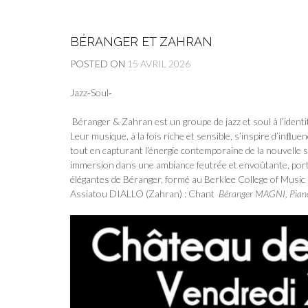
BÉRANGER ET ZAHRAN
POSTED ON
15 AVRIL 2026
Jazz‐Soul‐
Béranger & Zahran est un groupe de jazz et soul à l’iden
Leur musique, à la fois riche et sensible, s’inspire d’inﬂ
tout en capturant l’énergie contemporaine de la nouvel
immersion dans une ambiance feutrée et envoûtante, porté
élégantes de Béranger, formé au Berklee College of Music
Assiatou DIALLO (Zahran) : Chant
Béranger MAGNI, Piano