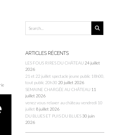
ARTICLES RÉCENTS
LES FOUS RIRES DU CHÂTEAU
24 juillet
2026
21 et 22 juillet spectacle jeune public 18h00,
tout public 20h30
20 juillet 2026
rie
SEMAINE CHARGÉE AU CHÂTEAU
11
juillet 2026
venez vous relaxer au château vendredi 10
juillet
8 juillet 2026
DU BLUES ET PUIS DU BLUES
30 juin
2026