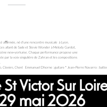
tité aﬃrmée, né d’une rencontre musicale à Lyon.
uences allant de Sade et Stevie Wonder à Melody Gardot,
le scène new‐yorkaise. Chaque performance propose une
e par la voix singulière de Zahran et les compositions
 .
, Claviers, Chant
Emmanuel Dhorne : guitare * Jean‐Pierre Navarro : batte