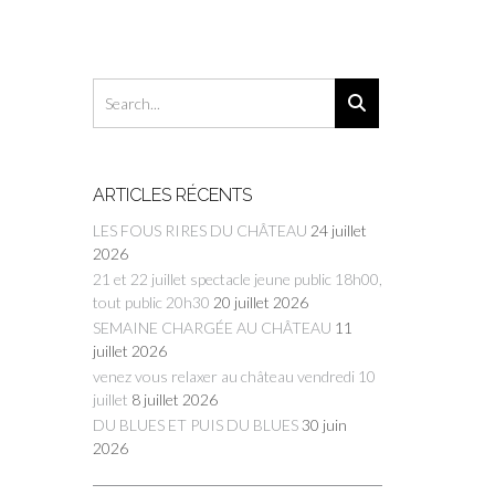
ARTICLES RÉCENTS
LES FOUS RIRES DU CHÂTEAU
24 juillet
2026
21 et 22 juillet spectacle jeune public 18h00,
tout public 20h30
20 juillet 2026
SEMAINE CHARGÉE AU CHÂTEAU
11
juillet 2026
venez vous relaxer au château vendredi 10
juillet
8 juillet 2026
DU BLUES ET PUIS DU BLUES
30 juin
2026