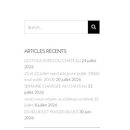
ARTICLES RÉCENTS
LES FOUS RIRES DU CHÂTEAU
24 juillet
2026
21 et 22 juillet spectacle jeune public 18h00,
tout public 20h30
20 juillet 2026
SEMAINE CHARGÉE AU CHÂTEAU
11
juillet 2026
venez vous relaxer au château vendredi 10
juillet
8 juillet 2026
DU BLUES ET PUIS DU BLUES
30 juin
2026