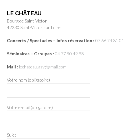
LE CHÂTEAU
Bourg de Saint-Victor
42230 Saint-Victor sur Loire
Concerts / Spectacles – infos réservation :
07 66 74 81 01
Séminaires – Groupes :
04 77 90 49 98
Mail :
lechateau.asv@gmail.com
Votre nom (obligatoire)
Votre e-mail (obligatoire)
Sujet