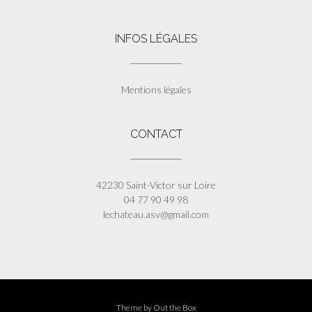
INFOS LÉGALES
Mentions légales
CONTACT
42230 Saint-Victor sur Loire
04 77 90 49 98
lechateau.asv@gmail.com
Theme by
Out the Box