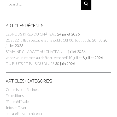
ARTICLES RÉCENTS
LES FOUS RIRES DU CHÂTEAU
24 juillet 2026
21 et 22 juillet spectacle jeune public 18h00, tout public 20h30
20
juillet 2026
SEMAINE CHARGÉE AU CHÂTEAU
11 juillet 2026
venez vous relaxer au château vendredi 10 juillet
8 juillet 2026
DU BLUES ET PUIS DU BLUES
30 juin 2026
ARTICLES (CATÉGORIES)
Commission Racines
Expositions
Fête médiévale
Infos – Divers
Les ateliers du château