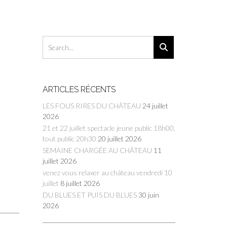
ARTICLES RÉCENTS
LES FOUS RIRES DU CHÂTEAU
24 juillet
2026
21 et 22 juillet spectacle jeune public 18h00,
tout public 20h30
20 juillet 2026
SEMAINE CHARGÉE AU CHÂTEAU
11
juillet 2026
venez vous relaxer au château vendredi 10
juillet
8 juillet 2026
DU BLUES ET PUIS DU BLUES
30 juin
2026