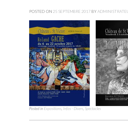
POSTED ON
25 SEPTEMBRE 2017
BY
ADMINISTRATE
Posted in
Expositions
,
Infos - Divers
,
Spectacles