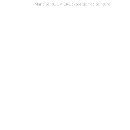
Post
←
Marie Jo ROUVIERE exposition de peinture
navigation