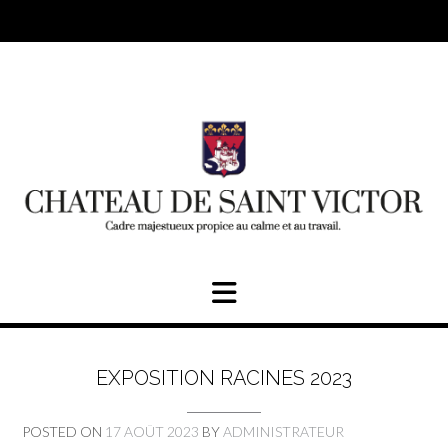
Skip
to
content
EXPOSITION RACINES 2023
POSTED ON
17 AOÛT 2023
BY
ADMINISTRATEUR