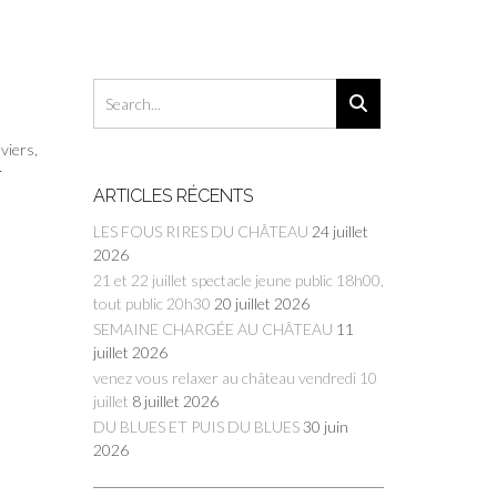
viers,
r
ARTICLES RÉCENTS
LES FOUS RIRES DU CHÂTEAU
24 juillet
2026
21 et 22 juillet spectacle jeune public 18h00,
tout public 20h30
20 juillet 2026
SEMAINE CHARGÉE AU CHÂTEAU
11
juillet 2026
venez vous relaxer au château vendredi 10
juillet
8 juillet 2026
DU BLUES ET PUIS DU BLUES
30 juin
2026