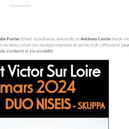
die Poirier
(chant, nyckelharpa, violoncelle) et
Anthony Castin
(harpe à le
ts du Velay, créant une musique empreinte de poésie et de raffinement.
Leu
 à la liberté et à la sensibilité