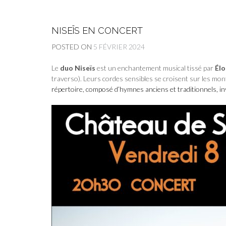
NISEÏS EN CONCERT
POSTED ON
5 FÉVRIER 2024
Le
duo Niseïs
est un enchantement musical tissé par
Élo
traverso). Leurs cordes sensibles se croisent sur les mon
répertoire, composé d’hymnes anciens et traditionnels, invite