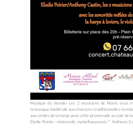
Musique du monde‐ Les 2 musiciens de Niseïs vous in
la musique médiévale aux chansons traditionnelles revisité
aux cordes de la harpe pour cette promenade au clair de l
Élodie Poirier : violoncelle, nyckelharpa,voix * Anthony C