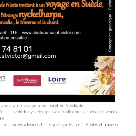
vitent à un voyage intemporel en Suède, de
es… La voix du nyckelharpa, vièle traditionnelle suédoise, se mêle
une….
astin : harpes à leviers, harpe gothique Harpe à pédales et traverso